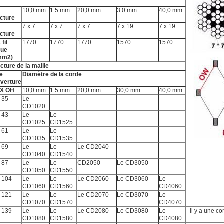
10,0 mm
1.5 mm
20,0 mm
3.0 mm
40,0 mm
ucture
7 x 7
7 x 7
7 x 7
7 x 19
7 x 19
ucture
 fil
1770
1770
1770
1570
1570
que
mm2)
cture de la maille
le
Diamètre de la corde
uverture
X OH
10,0 mm
1.5 mm
20,0 mm
30,0 mm
40,0 mm
 35
Le
CD1020
 43
Le
Le
CD1025
CD1525
 61
Le
Le
CD1035
CD1535
 69
Le
Le
Le CD2040
CD1040
CD1540
 87
Le
Le
CD2050
Le CD3050
CD1050
CD1550
x 104
Le
Le
Le CD2060
Le CD3060
Le
CD1060
CD1560
CD4060
x 121
Le
Le
Le CD2070
Le CD3070
Le
CD1070
CD1570
CD4070
x 139
Le
Le
Le CD2080
Le CD3080
Le
- Il y a une co
CD1080
CD1580
CD4080