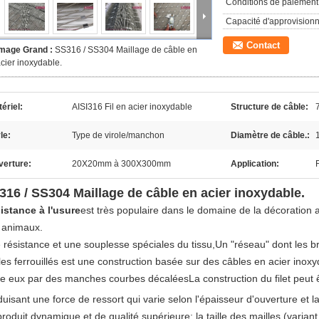
Conditions de paiement
Capacité d'approvision
Contact
Image Grand :
SS316 / SS304 Maillage de câble en
cier inoxydable.
ériel:
AISI316 Fil en acier inoxydable
Structure de câble:
le:
Type de virole/manchon
Diamètre de câble.:
verture:
20X20mm à 300X300mm
Application:
316 / SS304 Maillage de câble en acier inoxydable.
istance à l'usure
est très populaire dans le domaine de la décoration a
 animaux.
 résistance et une souplesse spéciales du tissu,Un "réseau" dont les b
es ferrouillés est une construction basée sur des câbles en acier inoxyd
re eux par des manches courbes décaléesLa construction du filet peu
uisant une force de ressort qui varie selon l'épaisseur d'ouverture et la 
roduit dynamique et de qualité supérieure: la taille des mailles (variant