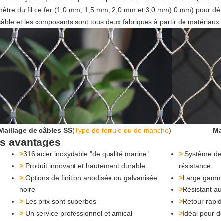
mètre du fil de fer (1,0 mm, 1,5 mm, 2,0 mm et 3,0 mm).0 mm) pour déte
câble et les composants sont tous deux fabriqués à partir de matériaux
Maillage de câbles SS
(
Type de ferrule ou de manche
)
Ma
s avantages
>
316 acier inoxydable "de qualité marine"
>
Système de 
>
Produit innovant et hautement durable
résistance
>
Options de finition anodisée ou galvanisée
>
Large gamme
noire
>
Résistant a
>
Les prix sont superbes
>
Retour rapi
>
Un service professionnel et amical
>
Idéal pour 