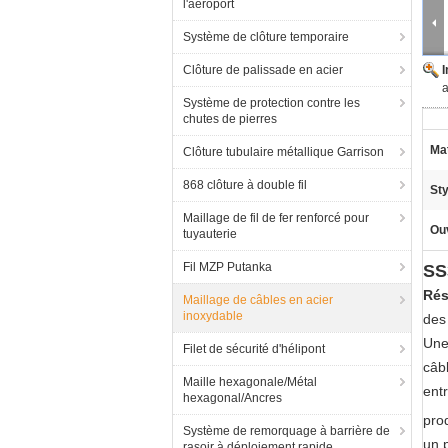
l'aéroport
Système de clôture temporaire
Clôture de palissade en acier
a
Système de protection contre les
chutes de pierres
Mat
Clôture tubulaire métallique Garrison
868 clôture à double fil
Sty
Maillage de fil de fer renforcé pour
Ou
tuyauterie
Fil MZP Putanka
SS
Rés
Maillage de câbles en acier
inoxydable
des
Une
Filet de sécurité d'hélipont
câbl
Maille hexagonale/Métal
ent
hexagonal/Ancres
prod
Système de remorquage à barrière de
un p
rasoir à déploiement rapide