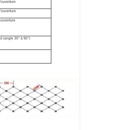
'ouverture
'ouverture
 ouverture
rd (angle 30° à 90°)