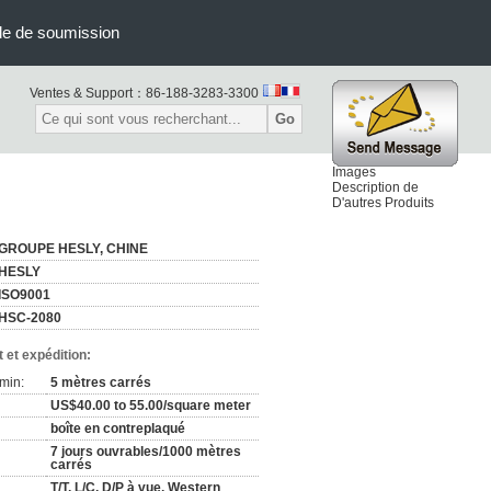
e de soumission
Ventes & Support：
86-188-3283-3300
Go
Images
Description de
D'autres Produits
GROUPE HESLY, CHINE
HESLY
ISO9001
HSC-2080
 et expédition:
min:
5 mètres carrés
US$40.00 to 55.00/square meter
boîte en contreplaqué
7 jours ouvrables/1000 mètres
carrés
T/T, L/C, D/P à vue, Western