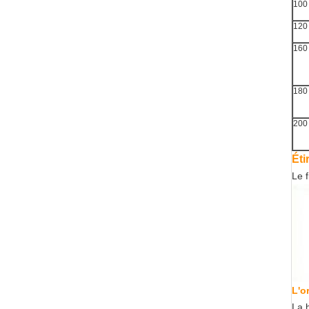
100
120
160
180
200
Éti
Le f
L'o
La h