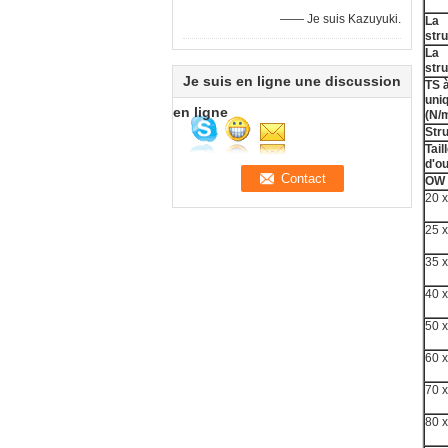
—— Je suis Kazuyuki.
La
str
La
str
Je suis en ligne une discussion
TS à
uni
en ligne
(N/
Stru
Tail
d'o
OW 
20 x
25 x
35 x
40 x
50 x
60 
70 
80 