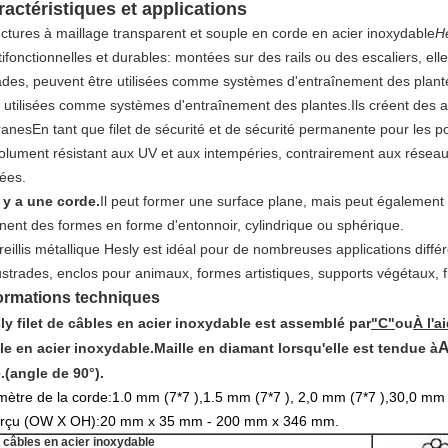
ractéristiques et applications
uctures à maillage transparent et souple en corde en acier inoxydable
H
ifonctionnelles et durables: montées sur des rails ou des escaliers, elle
ades, peuvent être utilisées comme systèmes d'entraînement des plante
e utilisées comme systèmes d'entraînement des plantes.Ils créent des 
granesEn tant que filet de sécurité et de sécurité permanente pour les po
olument résistant aux UV et aux intempéries, contrairement aux réseau
ées.
l y a une corde.
Il peut former une surface plane, mais peut également 
nent des formes en forme d'entonnoir, cylindrique ou sphérique.
treillis métallique Hesly est idéal pour de nombreuses applications dif
strades, enclos pour animaux, formes artistiques, supports végétaux, fil
ormations techniques
ly filet de câbles en acier inoxydable est assemblé par
"C"
ou
À l'a
A
le en acier inoxydable.Maille en diamant lorsqu'elle est tendue à
.
(angle de 90°).
mètre de la corde:1.0 mm (7*7 ),1.5 mm (7*7 ), 2,0 mm (7*7 ),30,0 mm
rçu (OW X OH):
20 mm x 35 mm - 200 mm x 346 mm.
 câbles en acier inoxydable