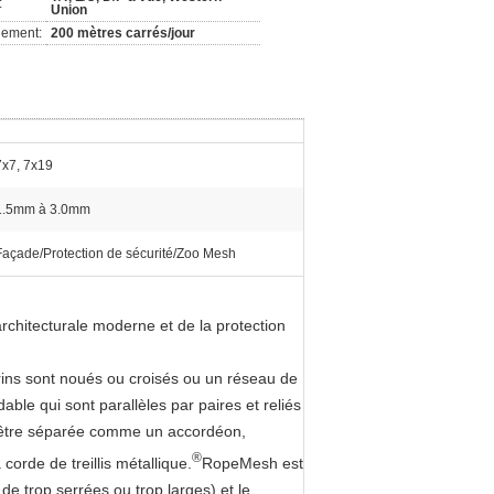
:
Union
nement:
200 mètres carrés/jour
7x7, 7x19
1.5mm à 3.0mm
Façade/Protection de sécurité/Zoo Mesh
rchitecturale moderne et de la protection
rins sont noués ou croisés ou un réseau de
able qui sont parallèles par paires et reliés
t être séparée comme un accordéon,
®
corde de treillis métallique.
RopeMesh est
 de trop serrées ou trop larges) et le