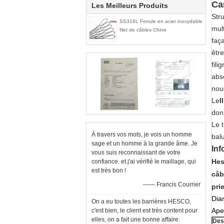
Ca
Les Meilleurs Produits
Str
SS316L Ferrule en acier inoxydable
mult
filet de câbles Chine
faç
êtr
fili
abs
nou
Le
I
don
Le 
À travers vos mots, je vois un homme
balu
sage et un homme à la grande âme. Je
Inf
vous suis reconnaissant de votre
Hes
confiance. et j'ai vérifié le maillage, qui
est très bon !
câb
—— Francis Courrier
prie
Dia
On a eu toutes les barrières HESCO,
Ape
c'est bien, le client est très content pour
elles, on a fait une bonne affaire.
Des