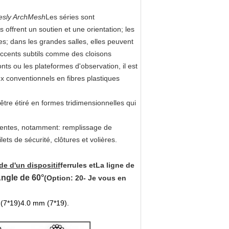
esly ArchMesh
Les séries sont
s offrent un soutien et une orientation; les
s; dans les grandes salles, elles peuvent
accents subtils comme des cloisons
nts ou les plateformes d'observation, il est
x conventionnels en fibres plastiques
être étiré en formes tridimensionnelles qui
férentes, notamment: remplissage de
ets de sécurité, clôtures et volières.
ide d'un dispositif
ferrules et
La ligne de
ngle de 60°
(Option: 20
- Je vous en
 (7*19)4.0 mm (7*19).