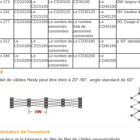
 x 173
CD10100
Le
Le CD20100
CD30100
Le
OW: largeur d
CD15100
CD40100
 x 242
CD10120
Le
Le CD20120
Le CD30120
Le
OH: hauteur d
CD15120
CD40120
 x 277
CD10160
CD15160
Le nombre de
Le nombre
Le
OG: Guage d'
personnes
total de
CD40160
concernées
personnes
concernées
 x 312
Le
Le
Le nombre de
Le CD30180
Le
α: 60° standa
CD10180
CD15180
personnes
CD40180
concernées
 x 346
Le
Le
Le nombre de
Le CD30200
Le
CD10200
CD15200
personnes
CD40200
concernées
ré
ilet de câbles Hesly peut être étiré à 20°-90°, angle standard de 60°.
rientation de l'ouverture
auteur et la longueur du filet de filet de câbles personnalisés.