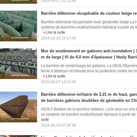
2024-09-27 10:11:49
Barrière défensive récupérable de couleur beige re
Barrière défensive récupérable avec géotextile beige La H
système de barrières multicellulaires fabriqué à partir de t
Lire la suite
2024-12-03 10:17:05
Mur de soutènement en gabions anti-inondation | 1
m de large | fil de 4,0 mm d'épaisseur | Hesly Barr
La barrière de remplissage en gabions. Le HESLYBarrières
facile à déployer et robuste pour la protection contre les i
Lire la suite
2025-02-07 13:21:03
Barrière défensive militaire de 2,21 m de haut, gard
de barrières gabions doublées de géotextile en Ch
HESLY Bastion de la barrière militaire. LeJe vous en prie.L
un système de barrière multicellulaire fabriqué à partir de f
suite
2024-05-19 07:56:38