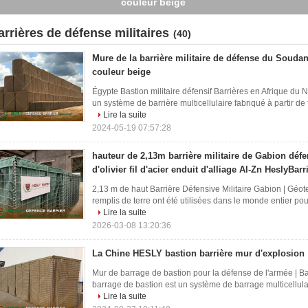
d'olivier fil d'acier enduit d'alliage Al-Zn HeslyBarrier
arrières de défense militaires
(40)
Mure de la barrière militaire de défense du Soudan
couleur beige
Égypte Bastion militaire défensif Barrières en Afrique du
un système de barrière multicellulaire fabriqué à partir de f
Lire la suite
2024-05-19 07:57:28
hauteur de 2,13m barrière militaire de Gabion défen
d'olivier fil d'acier enduit d'alliage Al-Zn HeslyBarr
2,13 m de haut Barrière Défensive Militaire Gabion | Géote
remplis de terre ont été utilisées dans le monde entier pou
Lire la suite
2026-03-08 13:20:36
La Chine HESLY bastion barrière mur d'explosion
Mur de barrage de bastion pour la défense de l'armée | B
barrage de bastion est un système de barrage multicellulaire
Lire la suite