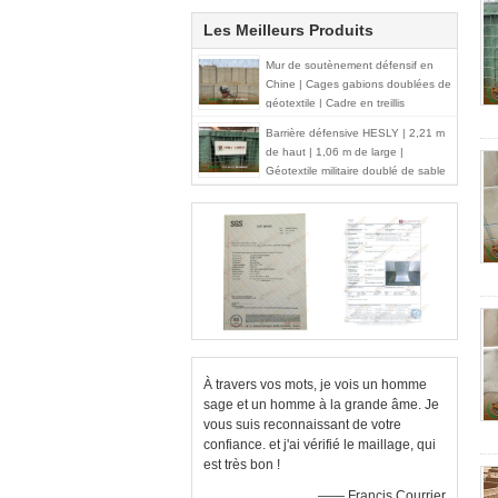
Les Meilleurs Produits
Mur de soutènement défensif en
Chine | Cages gabions doublées de
géotextile | Cadre en treillis
métallique galvanisé
Barrière défensive HESLY | 2,21 m
de haut | 1,06 m de large |
Géotextile militaire doublé de sable
- Usine chinoise
À travers vos mots, je vois un homme
sage et un homme à la grande âme. Je
vous suis reconnaissant de votre
confiance. et j'ai vérifié le maillage, qui
est très bon !
—— Francis Courrier