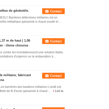
vêtue de géotextile.
Contact
ESLY Barrières défensives militaires est un
reillis métallique galvanisé à chaud soudé et ...
,37 m de haut | 1,06
Contact
ier - Usine chinoise
 contre les inondationssont une solution fiable,
nondations d'urgence ou la restauration à ...
e militaire, fabricant
Contact
ine
es barrières des bastions militaires L'unité est
ilets de fil d'acier galvanisé à chaud ...
Lire la