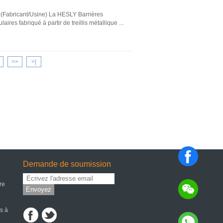
is (Fabricant/Usine) La HESLY Barrières
ires fabriqué à partir de treillis métallique ...
>>
>|
Demande de soumission
ure
Envoyez
s à