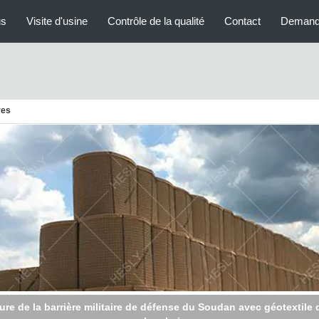
us
Visite d'usine
Contrôle de la qualité
Contact
Demand
res
uteur de 2,13m barrière militaire de Gabion défensive géotextile v