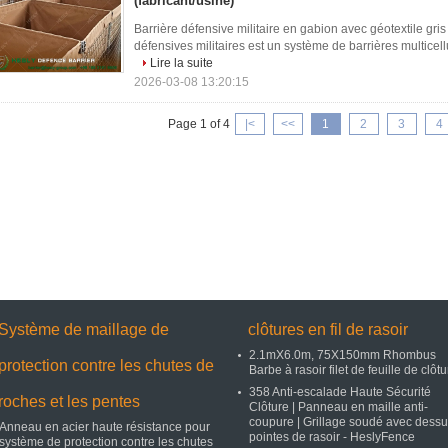
(fabricant/usine)
Barrière défensive militaire en gabion avec géotextile gr
défensives militaires est un système de barrières multicellula
Lire la suite
2026-03-08 13:20:15
Page 1 of 4
|<
<<
1
2
3
4
Système de maillage de
clôtures en fil de rasoir
2.1mX6.0m, 75X150mm Rhombus
protection contre les chutes de
Barbe à rasoir filet de feuille de clôt
358 Anti-escalade Haute Sécurité
roches et les pentes
Clôture | Panneau en maille anti-
coupure | Grillage soudé avec dessu
Anneau en acier haute résistance pour
pointes de rasoir - HeslyFence
système de protection contre les chutes