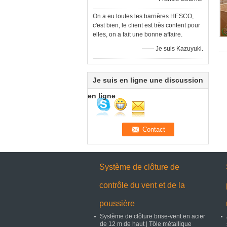
On a eu toutes les barrières HESCO,
c'est bien, le client est très content pour
elles, on a fait une bonne affaire.
—— Je suis Kazuyuki.
Je suis en ligne une discussion
en ligne
Système de clôture de
contrôle du vent et de la
poussière
Système de clôture brise-vent en acier
de 12 m de haut | Tôle métallique