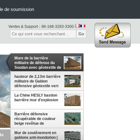
e de soumission
Ventes & Support：
86-188-3283-3300
Go
Mure de la barrière
militaire de défense du
Soudan avec géotextile de
couleur beige
hauteur de 2,13m barrière
militaire de Gabion
défensive géotextile vert
d'olivier fil d'acier enduit
La Chine HESLY bastion
d'alliage Al-Zn
barrière mur d'explosion
HeslyBarrier
Barrière défensive
récupérable de couleur
beige revêtue de
géotextile.
Mur de soutènement en
ert
gabions anti-inondation |