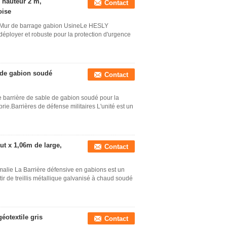
 hauteur 2 m,
Contact
oise
e Mur de barrage gabion UsineLe HESLY
à déployer et robuste pour la protection d'urgence
e de gabion soudé
Contact
e barrière de sable de gabion soudé pour la
rie.Barrières de défense militaires L'unité est un
ut x 1,06m de large,
Contact
malie La Barrière défensive en gabions est un
ir de treillis métallique galvanisé à chaud soudé
éotextile gris
Contact