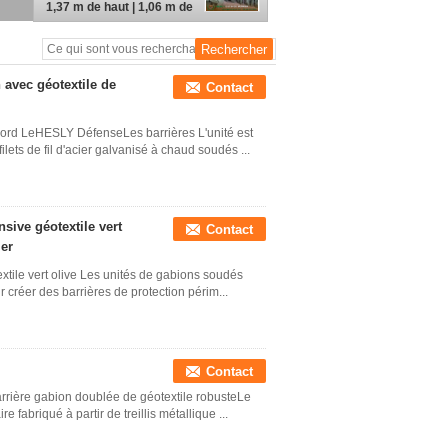
1,37 m de haut | 1,06 m de
large | fil de 4,0 mm
d'épaisseur | Hesly
Barrier - Usine chinoise
 avec géotextile de
Contact
 Nord LeHESLY DéfenseLes barrières L'unité est
ilets de fil d'acier galvanisé à chaud soudés ...
sive géotextile vert
Contact
ier
xtile vert olive Les unités de gabions soudés
r créer des barrières de protection périm...
Contact
arrière gabion doublée de géotextile robusteLe
 fabriqué à partir de treillis métallique ...