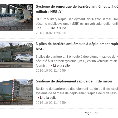
Système de remorque de barrière anti-émeute à d
militaire HESLY
HESLY Military Rapid Deployment Riot Razor Barrier Trail
sécurité mobilesystème (MSB) est un véhicule routier en
une ...
Lire la suite
2016-10-02 12:09:20
3 piles de barrière anti-émeute à déploiement rap
MSB
3 piles de barrière anti-émeute à déploiement rapide de 
sécurité à fil barbelésystème (MSB) est un véhicule rout
fournir ...
Lire la suite
2016-10-02 11:49:59
Système de déploiement rapide de fil de rasoir
Système de barrière de déploiement rapide de fil de rasoir 
système de barrière de déploiement rapide de fil de rasoir
Lire la suite
2016-10-02 11:49:59
Page 1 of 1