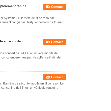
éploiement rapide
Contact
er Système LeBarrière de fil de rasoir de
tièrement conçu par HeslyFence®afin de fournir
ide en accordéon |
Contact
type concertina | MSB Le Barrière mobile de
ier conçu entièrement par HeslyFence® afin de
Contact
| Barrière de sécurité mobile en fil de rasoir Le
 concertina (MSB) est un véhicule routier ...