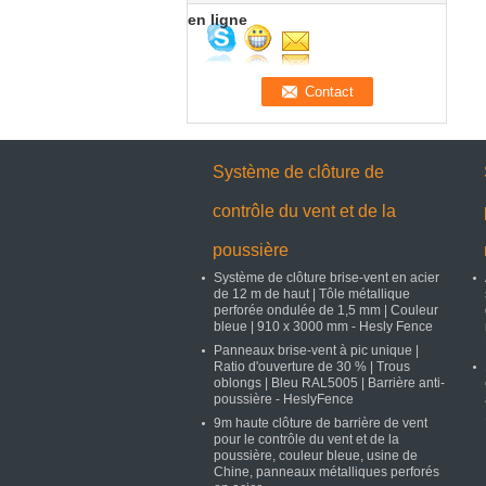
en ligne
Système de clôture de
contrôle du vent et de la
poussière
Système de clôture brise-vent en acier
de 12 m de haut | Tôle métallique
perforée ondulée de 1,5 mm | Couleur
bleue | 910 x 3000 mm - Hesly Fence
Panneaux brise-vent à pic unique |
Ratio d'ouverture de 30 % | Trous
oblongs | Bleu RAL5005 | Barrière anti-
poussière - HeslyFence
9m haute clôture de barrière de vent
pour le contrôle du vent et de la
poussière, couleur bleue, usine de
Chine, panneaux métalliques perforés