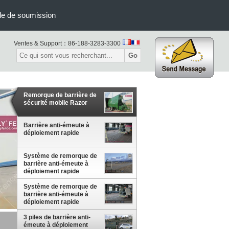
e de soumission
Ventes & Support：
86-188-3283-3300
Go
Remorque de barrière de
sécurité mobile Razor
Barrière anti-émeute à
déploiement rapide
Système de remorque de
barrière anti-émeute à
déploiement rapide
militaire HESLY
Système de remorque de
barrière anti-émeute à
déploiement rapide
militaire HESLY
3 piles de barrière anti-
émeute à déploiement