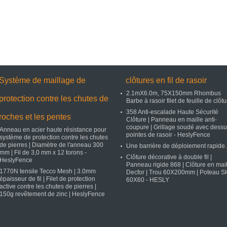
Système de maillage de
clôtures en fil de rasoir
2.1mX6.0m, 75X150mm Rhombus
protection contre les chutes de
Barbe à rasoir filet de feuille de clôt
358 Anti-escalade Haute Sécurité
roches et les pentes
Clôture | Panneau en maille anti-
coupure | Grillage soudé avec dessu
Anneau en acier haute résistance pour
pointes de rasoir - HeslyFence
système de protection contre les chutes
de pierres | Diamètre de l'anneau 300
Une barrière de déploiement rapide.
mm | Fil de 3,0 mm x 12 torons -
Clôture décorative à double fil |
HeslyFence
Panneau rigide 868 | Clôture en mail
1770N tensile Tecco Mesh | 3.0mm
Decfor | Trou 60X200mm | Poteau 
épaisseur de fil | Filet de protection
60X60 - HESLY
active contre les chutes de pierres |
150g revêtement de zinc | HeslyFence