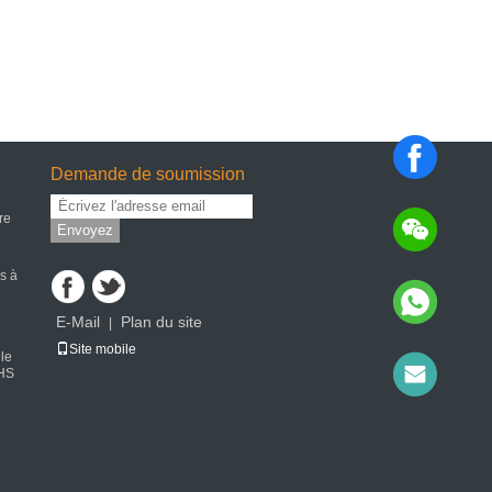
Demande de soumission
ure
Envoyez
s à
E-Mail
Plan du site
|
Site mobile
le
SHS