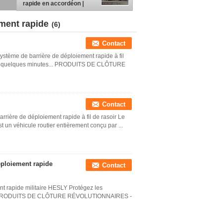
rapide en accordéon |
MSB
ment rapide
(6)
Contact
Système de barrière de déploiement rapide à fil
ée en quelques minutes... PRODUITS DE CLÔTURE
Contact
arrière de déploiement rapide à fil de rasoir Le
t un véhicule routier entièrement conçu par ...
éploiement rapide
Contact
t rapide militaire HESLY Protégez les
es... PRODUITS DE CLÔTURE RÉVOLUTIONNAIRES -