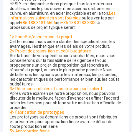
HESLY est disponible dans presque tous les matériaux
ductiles, mais le plus souvent en acier au carbone, en
cuivre, en aluminium, en acier inoxydable et en laiton.
Les
informations suivantes sont fournies:
ou les ventes par
appel
+86 188 3181 6606
ou
+86 188 3283 3300
Un
processus de projet typique serait:
1> Enquête/conception du projet
Cette réunion nous aide à clarifier les spécifications, les
avantages, l'esthétique et les délais de votre produit.
2> Projet de proposition et coût budgétaire
Sur la base de vos spécifications souhaitées, nous vous
conseillerons sur la faisabilité de l'exigence et vous
proposerons un projet de proposition qui répondra au
résumé du projet, ou sera le plus proche possible.Nous
détaillerons les options pour les matériaux, les procédés,
les caractéristiques de performance et bien sûr, les coûts
budgétaires.
3> Réactions initiales et acceptation par le client
Après votre examen de notre proposition, nous pouvons
discuter de la meilleure façon d'avancer et affiner l'accord
selon les besoins pour obtenir votre instruction officielle de
procéder.
4> Fabrication de prototypes
Les prototypes ou échantillons de produit sont fabriqués
et présentés pour approbation finale avant le début de
toute production en série.
5> Approbation finale